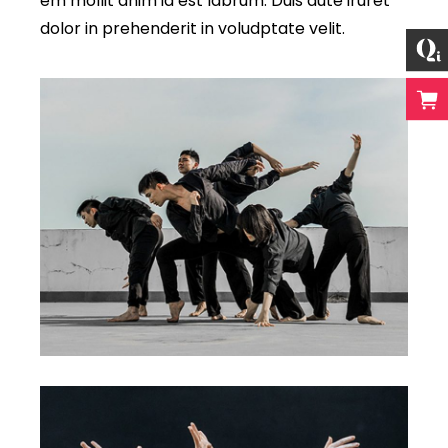
em mollit anim id est labrum. Duis aute iruret
dolor in prehenderit in voludptate velit.