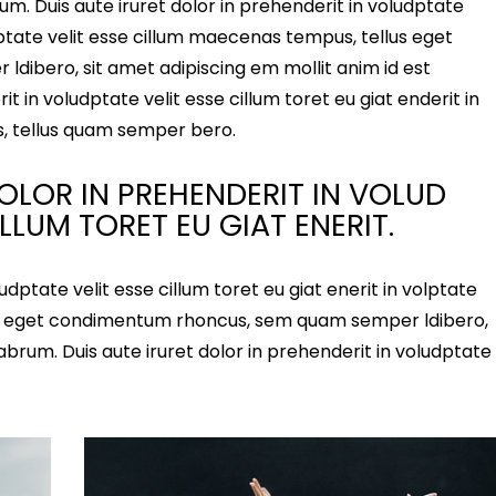
rum. Duis aute iruret dolor in prehenderit in voludptate
olptate velit esse cillum maecenas tempus, tellus eget
ibero, sit amet adipiscing em mollit anim id est
it in voludptate velit esse cillum toret eu giat enderit in
s, tellus quam semper bero.
DOLOR IN PREHENDERIT IN VOLUD
ILLUM TORET EU GIAT ENERIT.
ludptate velit esse cillum toret eu giat enerit in volptate
us eget condimentum rhoncus, sem quam semper ldibero,
labrum. Duis aute iruret dolor in prehenderit in voludptate