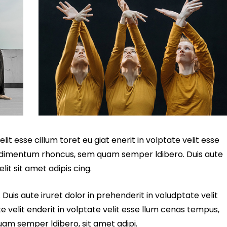
lit esse cillum toret eu giat enerit in volptate velit esse
ndimentum rhoncus, sem quam semper ldibero. Duis aute
lit sit amet adipis cing.
 Duis aute iruret dolor in prehenderit in voludptate velit
te velit enderit in volptate velit esse llum cenas tempus,
am semper ldibero, sit amet adipi.