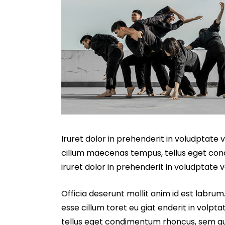
Iruret dolor in prehenderit in voludptate ve
cillum maecenas tempus, tellus eget co
iruret dolor in prehenderit in voludptate ve
Officia deserunt mollit anim id est labrum.
esse cillum toret eu giat enderit in volpta
tellus eget condimentum rhoncus, sem qu