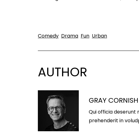
Comedy
Drama
Fun
Urban
AUTHOR
GRAY CORNISH
Qui officia deserunt 
prehenderit in voludp