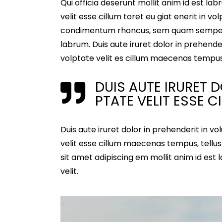
Qui officia deserunt mollit anim id est lab
velit esse cillum toret eu giat enerit in v
condimentum rhoncus, sem quam semper ld
labrum. Duis aute iruret dolor in prehender
volptate velit es cillum maecenas tempu
DUIS AUTE IRURET 
PTATE VELIT ESSE C
Duis aute iruret dolor in prehenderit in vo
velit esse cillum maecenas tempus, tell
sit amet adipiscing em mollit anim id est 
velit.